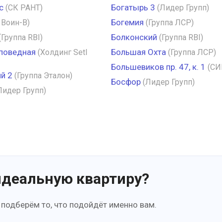
с
Богатырь 3
(СК РАНТ)
(Лидер Групп)
Богемия
 Воин-В)
(Группа ЛСР)
Болконский
(Группа RBI)
(Группа RBI)
поведная
Большая Охта
(Холдинг Setl
(Группа ЛСР)
Большевиков пр. 47, к. 1
(СИ
й 2
(Группа Эталон)
Босфор
(Лидер Групп)
Лидер Групп)
идеальную квартиру?
 подберём то, что подойдёт именно вам.