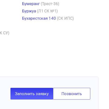
Бумеранг
(Трест-36)
Буржуа
(Л1 СК №1)
Бухарестская 140
(СК ИПС)
К СУ)
Заполнить заявку
Позвонить