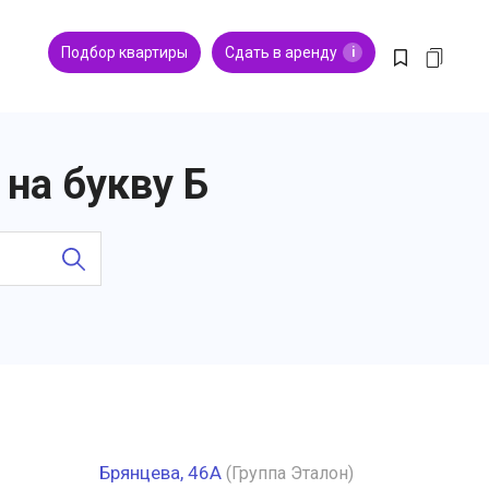
Подбор квартиры
Сдать в аренду
i
на букву Б
Брянцева, 46А
(Группа Эталон)