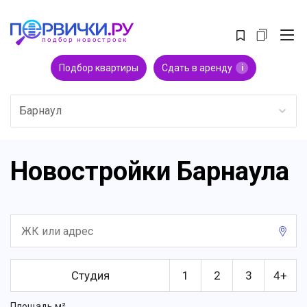
Подбор квартиры
Сдать в аренду
i
Барнаул
Новостройки Барнаула
Студия
1
2
3
4+
Площадь м²