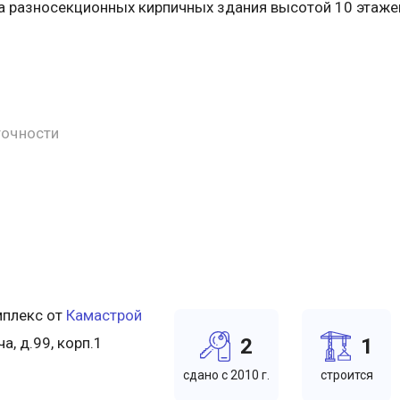
а разносекционных кирпичных здания высотой 10 этаже
точности
плекс от
Камастрой
ча, д.99, корп.1
2
1
cдано c 2010 г.
cтроится