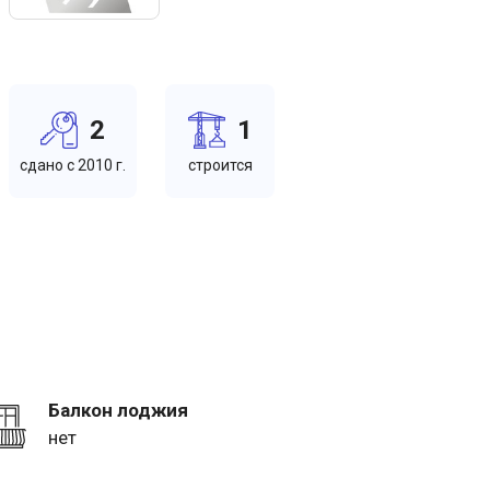
2
1
cдано c 2010 г.
cтроится
Балкон лоджия
нет