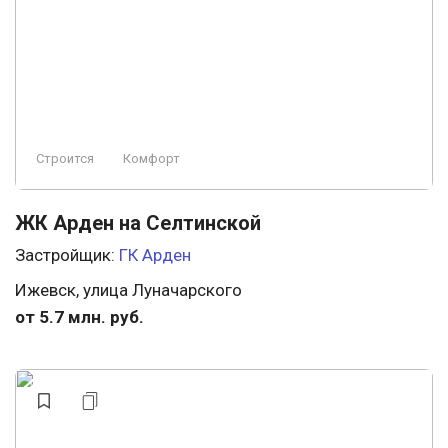
Свободная планировка
Бизнес
Охрана
Ландшафтный дизайн
Заморожен
Премиум
Элитный
Строится
Комфорт
ЖК Арден на Селтинской
Застройщик:
ГК Арден
Ижевск, улица Луначарского
от 5.7 млн. руб.