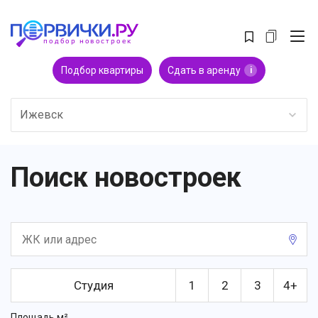
Подбор квартиры
Сдать в аренду
i
Ижевск
Поиск новостроек
Студия
1
2
3
4+
Площадь м²