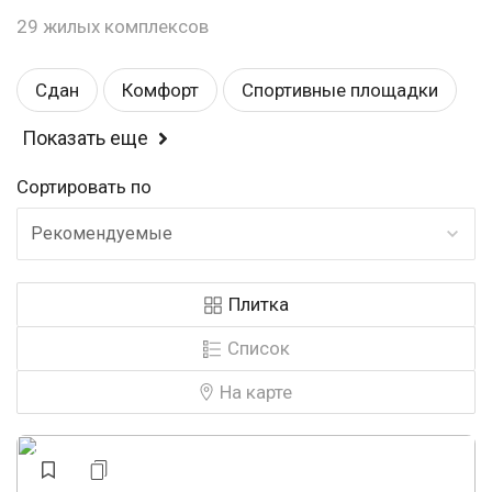
29 жилых комплексов
Сдан
Комфорт
Спортивные площадки
Показать еще
Балкон или лоджия
Детские площадки
Сортировать по
Магазины
Детский садик
Школа
Рекомендуемые
Рядом с парком
У леса
Эконом
Плитка
Закрытая территория
У воды
Список
Консьерж
Видеонаблюдение
На карте
Панорамные окна
Строится
Строится, есть сданные
Аптеки