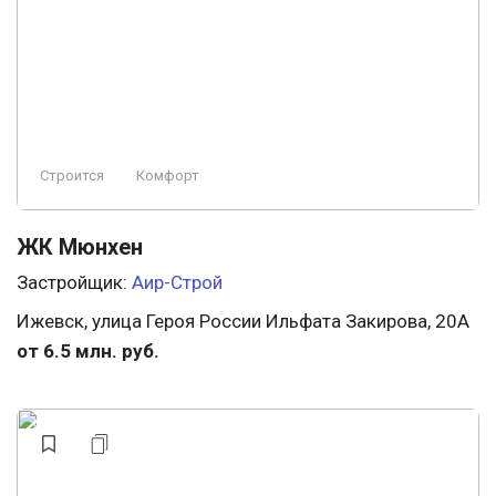
Свободная планировка
Бизнес
Охрана
Ландшафтный дизайн
Заморожен
Премиум
Элитный
Строится
Комфорт
ЖК Мюнхен
Застройщик:
Аир-Строй
Ижевск, улица Героя России Ильфата Закирова, 20А
от 6.5 млн. руб.