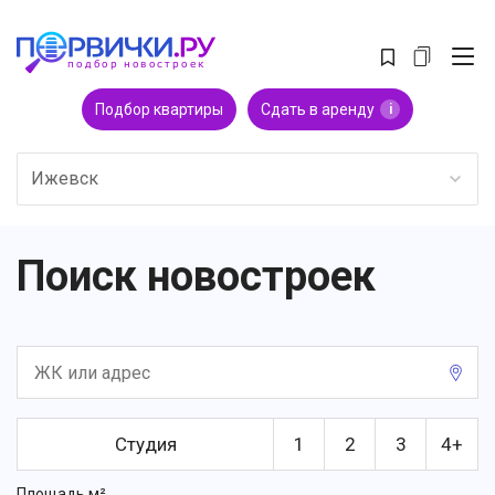
Подбор квартиры
Сдать в аренду
i
Ижевск
Поиск новостроек
Студия
1
2
3
4+
Площадь м²