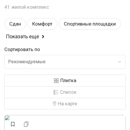
41 жилой комплекс
Сдан
Комфорт
Спортивные площадки
Показать еще
Балкон или лоджия
Детские площадки
Сортировать по
Магазины
Детский садик
Школа
Рекомендуемые
Рядом с парком
У леса
Эконом
Плитка
Закрытая территория
У воды
Список
Консьерж
Видеонаблюдение
На карте
Панорамные окна
Строится
Строится, есть сданные
Аптеки