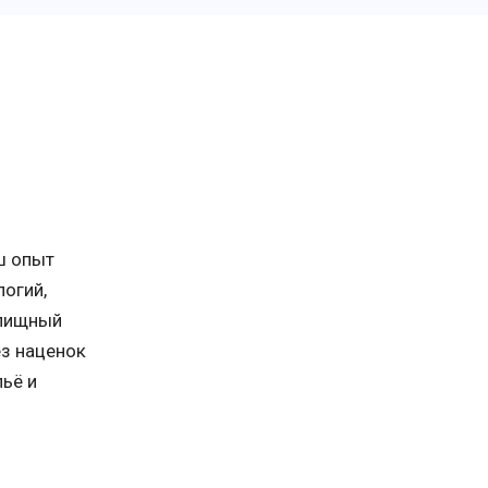
ш опыт
огий,
илищный
ез наценок
ьё и