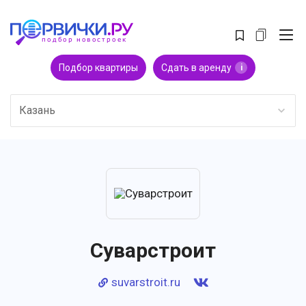
Подбор квартиры
Сдать в аренду
i
Казань
Суварстроит
suvarstroit.ru