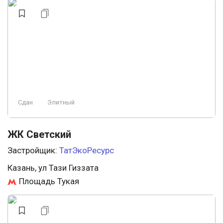
Сдан
Элитный
ЖК Светский
Застройщик:
ТатЭкоРесурс
Казань, ул Тази Гиззата
Площадь Тукая