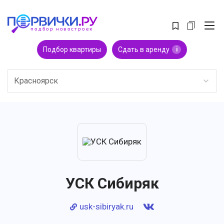
Подбор квартиры
Сдать в аренду
i
Красноярск
УСК Сибиряк
usk-sibiryak.ru