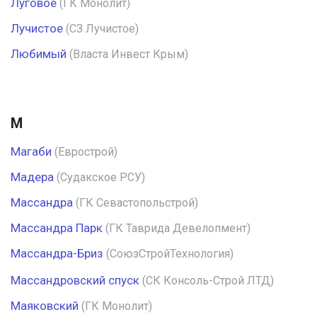
Луговое
(ГК Монолит)
Лучистое
(СЗ Лучистое)
Любимый
(Власта Инвест Крым)
М
Магаби
(Еврострой)
Мадера
(Судакское РСУ)
Массандра
(ГК Севастопольстрой)
Массандра Парк
(ГК Таврида Девелопмент)
Массандра-Бриз
(СоюзСтройТехнология)
Массандровский спуск
(СК Консоль-Строй ЛТД)
Маяковский
(ГК Монолит)