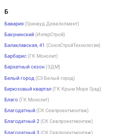
Б
Бавария
(Гринвуд Девелопмент)
Бакунинский
(ИнтерСтрой)
Балаклавская, 41
(СоюзСтройТехнология)
Барбарис
(ГК Монолит)
Бархатный сезон
(ЭДМ)
Белый город
(СЗ Белый город)
Бирюзовый квартал
(ГК Крым Море Град)
Благо
(ГК Монолит)
Благодатный
(СК Севпроектмонтаж)
Благодатный 2
(СК Севпроектмонтаж)
Благодатный 3
(СК Севпроектмонтаж)