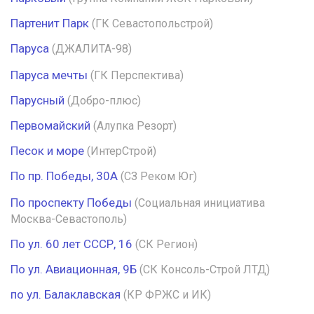
Партенит Парк
(ГК Севастопольстрой)
Паруса
(ДЖАЛИТА-98)
Паруса мечты
(ГК Перспектива)
Парусный
(Добро-плюс)
Первомайский
(Алупка Резорт)
Песок и море
(ИнтерСтрой)
По пр. Победы, 30А
(СЗ Реком Юг)
По проспекту Победы
(Социальная инициатива
Москва-Севастополь)
По ул. 60 лет СССР, 16
(СК Регион)
По ул. Авиационная, 9Б
(СК Консоль-Строй ЛТД)
по ул. Балаклавская
(КР ФРЖС и ИК)