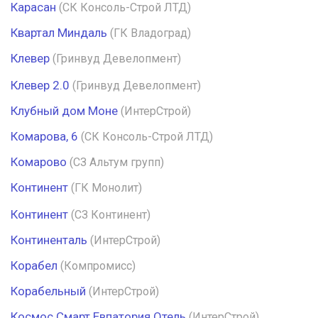
Карасан
(СК Консоль-Строй ЛТД)
Квартал Миндаль
(ГК Владоград)
Клевер
(Гринвуд Девелопмент)
Клевер 2.0
(Гринвуд Девелопмент)
Клубный дом Моне
(ИнтерСтрой)
Комарова, 6
(СК Консоль-Строй ЛТД)
Комарово
(СЗ Альтум групп)
Континент
(ГК Монолит)
Континент
(СЗ Континент)
Континенталь
(ИнтерСтрой)
Корабел
(Компромисс)
Корабельный
(ИнтерСтрой)
Космос Смарт Евпатория Отель
(ИнтерСтрой)