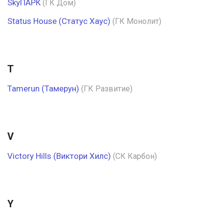
SkyПАРК
(ГК Дом)
Status House (Статус Хаус)
(ГК Монолит)
T
Tamerun (Тамерун)
(ГК Развитие)
V
Victory Hills (Виктори Хилс)
(СК Карбон)
Y