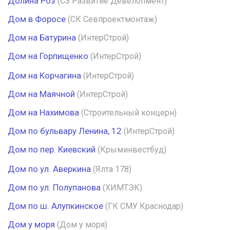
Долина Роз
(СЗ Развитие Девелопмент)
Дом в Форосе
(СК Севпроектмонтаж)
Дом на Батурина
(ИнтерСтрой)
Дом на Горпищенко
(ИнтерСтрой)
Дом на Корчагина
(ИнтерСтрой)
Дом на Маячной
(ИнтерСтрой)
Дом на Нахимова
(Строительный концерн)
Дом по бульвару Ленина, 12
(ИнтерСтрой)
Дом по пер. Киевский
(Крыминвестбуд)
Дом по ул. Аверкина
(Ялта 178)
Дом по ул. Полупанова
(ХИМТЭК)
Дом по ш. Алупкинское
(ГК СМУ Краснодар)
Дом у моря
(Дом у моря)