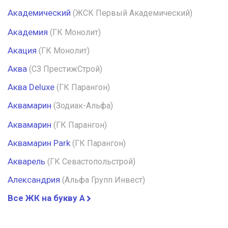
Академический
(ЖСК Первый Академический)
Академия
(ГК Монолит)
Акация
(ГК Монолит)
Аква
(СЗ ПрестижСтрой)
Аква Deluxe
(ГК Парангон)
Аквамарин
(Зодиак-Альфа)
Аквамарин
(ГК Парангон)
Аквамарин Park
(ГК Парангон)
Акварель
(ГК Севастопольстрой)
Александрия
(Альфа Групп Инвест)
Все ЖК на букву А