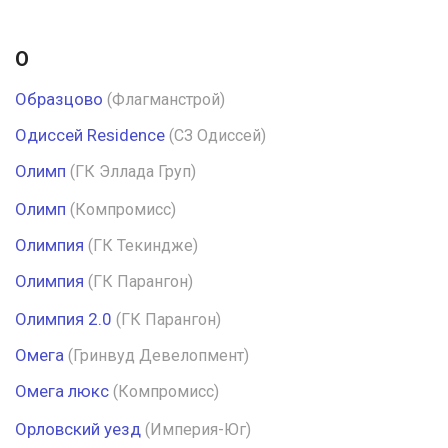
О
Образцово
(Флагманстрой)
Одиссей Residence
(СЗ Одиссей)
Олимп
(ГК Эллада Груп)
Олимп
(Компромисс)
Олимпия
(ГК Текиндже)
Олимпия
(ГК Парангон)
Олимпия 2.0
(ГК Парангон)
Омега
(Гринвуд Девелопмент)
Омега люкс
(Компромисс)
Орловский уезд
(Империя-Юг)