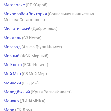
Мегаполис
(РБКСтрой)
Микрорайон Виктория
(Социальная инициатива
Москва-Севастополь)
Милютинский
(Добро-плюс)
Миндаль
(СЗ Исток)
Мирград
(Альфа Групп Инвест)
Мирный
(ЖСК Мирный)
Моё лето
(ВСК-Инвест)
Мой Мир
(СЗ Мой Мир)
Мойнаки
(ГК Дом)
Молодёжный
(КрымРегионИнвест)
Монако
(ДИНАМИКА)
Море
(ГК Дом)