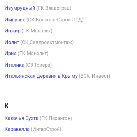
Изумрудный
(ГК Владоград)
Импульс
(СК Консоль-Строй ЛТД)
Инжир
(ГК Монолит)
Иолит
(СК Севпроектмонтаж)
Ирис
(ГК Монолит)
Италика
(СЗ Триера)
Итальянская деревня в Крыму
(ВСК-Инвест)
К
Казачья Бухта
(ГК Парангон)
Каравелла
(ИнтерСтрой)