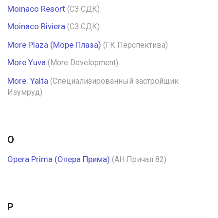
Moinaco Resort
(СЗ СДК)
Moinaco Riviera
(СЗ СДК)
More Plaza (Море Плаза)
(ГК Перспектива)
More Yuva
(More Development)
More. Yalta
(Специализированный застройщик
Изумруд)
O
Opera Prima (Опера Прима)
(АН Причал 82)
P