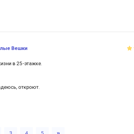
лые Вешки
изни в 25-этажке.
адеюсь, откроют.
3
4
5