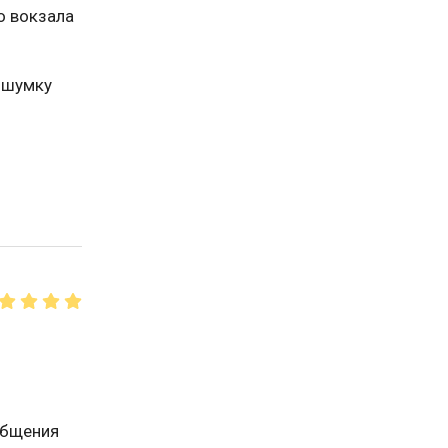
о вокзала
ь шумку
общения