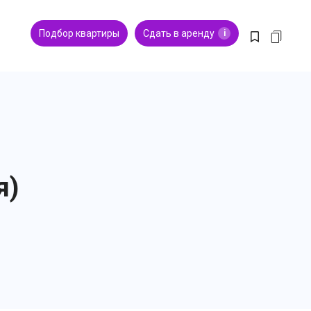
Подбор квартиры
Сдать в аренду
i
я)