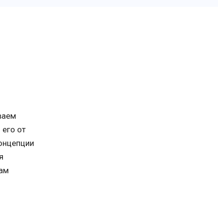
ваем
 его от
концепции
я
там