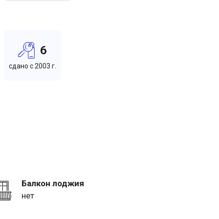
6
cдано c 2003 г.
Балкон лоджия
нет