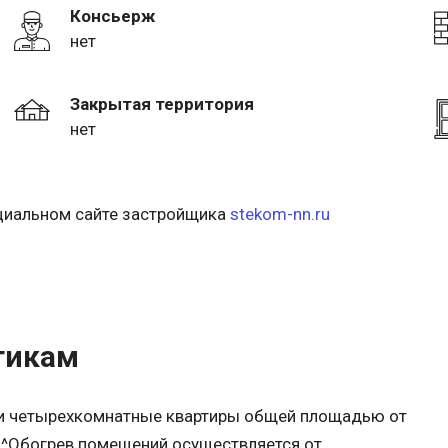
Консьерж
нет
Закрытая территория
нет
ициальном сайте застройщика
stekom-nn.ru
тикам
- и четырехкомнатные квартиры общей площадью от
ка.^Обогрев помещений осуществляется от