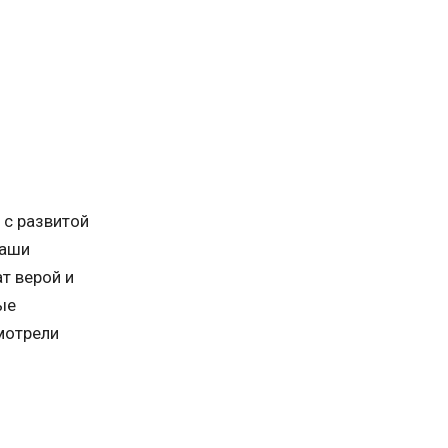
 с развитой
наши
т верой и
ые
мотрели