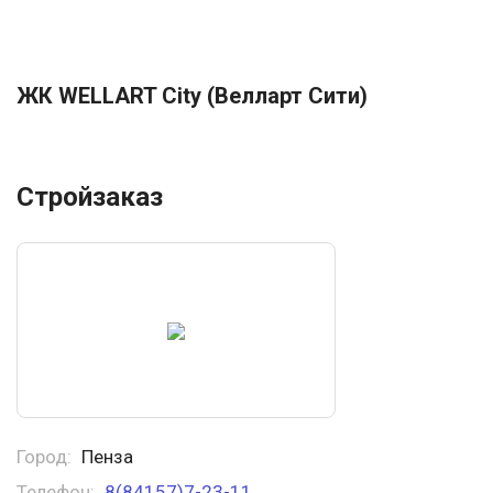
ЖК WELLART City (Велларт Сити)
Стройзаказ
Город:
Пенза
Телефон:
8(84157)7-23-11