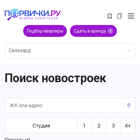
Подбор квартиры
Сдать в аренду
i
Салехард
Поиск новостроек
Студия
1
2
3
4+
Площадь м²