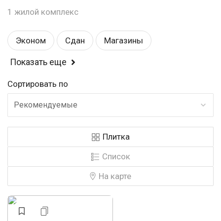
1 жилой комплекс
Эконом
Сдан
Магазины
Показать еще
Балкон или лоджия
Спортивные площадки
Сортировать по
Детские площадки
Детский садик
Рекомендуемые
У воды
Школа
Строится
Комфорт
Плитка
Закрытая территория
Список
Строится, есть сданные
Рядом с парком
На карте
Свободная планировка
Заморожен
Аптеки
Видеонаблюдение