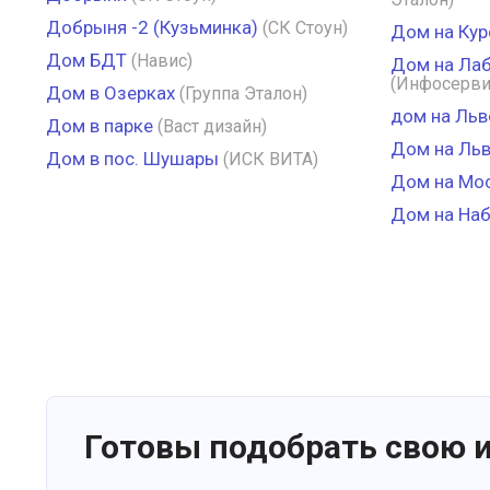
Добрыня -2 (Кузьминка)
(СК Стоун)
Дом на Кур
Дом БДТ
(Навис)
Дом на Лаб
(Инфосерви
Дом в Озерках
(Группа Эталон)
дом на Льв
Дом в парке
(Васт дизайн)
Дом на Ль
Дом в пос. Шушары
(ИСК ВИТА)
Дом на Мо
Дом на На
Готовы подобрать свою 