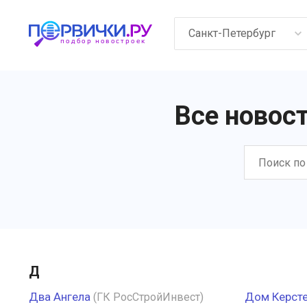
Санкт-Петербург
Все новос
Д
Два Ангела
Дом Керст
(ГК РосСтройИнвест)