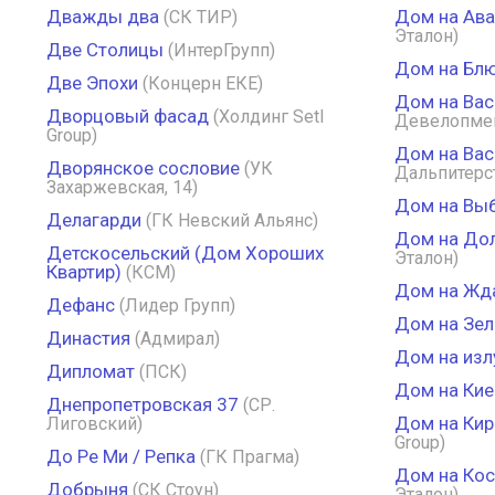
Дважды два
Дом на Ав
(СК ТИР)
Эталон)
Две Столицы
(ИнтерГрупп)
Дом на Бл
Две Эпохи
(Концерн ЕКЕ)
Дом на Ва
Дворцовый фасад
(Холдинг Setl
Девелопме
Group)
Дом на Вас
Дворянское сословие
(УК
Дальпитерс
Захаржевская, 14)
Дом на Вы
Делагарди
(ГК Невский Альянс)
Дом на До
Детскосельский (Дом Хороших
Эталон)
Квартир)
(КСМ)
Дом на Жд
Дефанс
(Лидер Групп)
Дом на Зел
Династия
(Адмирал)
Дом на изл
Дипломат
(ПСК)
Дом на Кие
Днепропетровская 37
(СР.
Дом на Ки
Лиговский)
Group)
До Ре Ми / Репка
(ГК Прагма)
Дом на Ко
Добрыня
(СК Стоун)
Эталон)