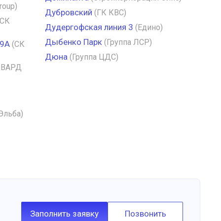
roup)
Дубровский
(ГК КВС)
(СК
Дудергофская линия 3
(Едино)
Дыбенко Парк
(Группа ЛСР)
29А
(СК
Дюна
(Группа ЦДС)
ОВАРД
Эльба)
Заполнить заявку
Позвонить