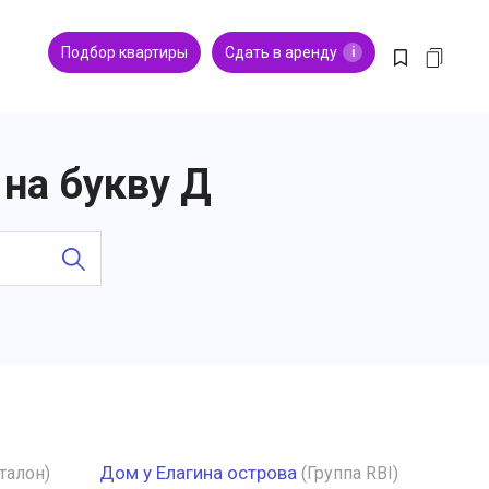
Подбор квартиры
Сдать в аренду
i
на букву Д
Дом у Елагина острова
талон)
(Группа RBI)