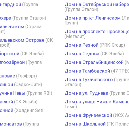
ангардной
Дом на Октябрьской набер
(Группа
(Группа Эталон)
юхера
Дом на пр-кт Ленинском
(Группа Эталон)
(Л
Групп)
сильевском
(Страна
Дом на проспекте Просвещ
нт)
(Мегалит)
ильевском Острове
(СК
Дом на Резной
трой)
(PRK-Group)
боргской
Дом на Седова
(СК Эльба)
(СК Эльба)
лгоозёрной
Дом на Стрельбищенской
(Группа
(
Дом на Тамбовской
(47 ТРЕ
ановке
(Геофорт)
Дом на Тухачевского
(Групп
ейной
(Садко-Сити)
Эталон)
учине Невы
Дом на ул. Руднева
(Группа RBI)
(Группа 
вской
Дом на улице Нижне-Камен
(СК Эльба)
Темп)
рочной
(Холдинг Setl
Дом на Фрунзенской
(ИСХ A
смонавтов
Дом на Школьной
(Группа
(ГК Полис