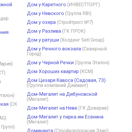
ежной
Дом у Каретного
(ИНВЕСТТОРГ)
Дом у Невского
(Группа RBI)
идер
Дом у озера
(Стройтрест №7)
Дом у Разлива
(ГК ПРОК)
ения
Дом у ратуши
(Холдинг Setl Group)
Дом у Речного вокзала
(Северный
Город)
Дом у Черной Речки
(Группа Эталон)
Мария)
Дом Хороших квартир
(КСМ)
СТ)
Дом Цезаря Кавоса (Садовая, 73)
а
(Группа компаний Диамант)
Дом-Мегалит на Дибуновской
Эталон)
(Мегалит)
ская
(СК
Дом-Мегалит на Неве
(ГК Доверие)
Дом-Мегалит у парка им.Есенина
AG)
(Мегалит)
 Групп)
Доминанта
(Стройкорпорация Элис)