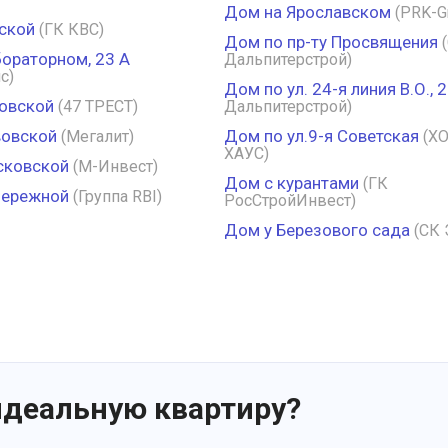
Дом на Ярославском
(PRK-G
ской
(ГК КВС)
Дом по пр-ту Просвящения
ораторном, 23 А
Дальпитерстрой)
с)
Дом по ул. 24-я линия В.О., 
овской
(47 ТРЕСТ)
Дальпитерстрой)
вовской
Дом по ул.9-я Советская
(Мегалит)
(Х
ХАУС)
сковской
(М-Инвест)
Дом с курантами
(ГК
бережной
(Группа RBI)
РосСтройИнвест)
Дом у Березового сада
(СК 
идеальную квартиру?