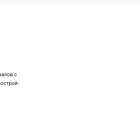
налов с
рострой-