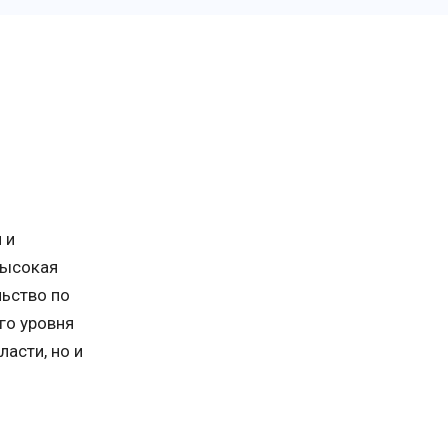
 и
высокая
ьство по
го уровня
асти, но и