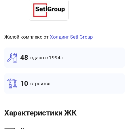
Жилой комплекс от
Холдинг Setl Group
48
cдано c 1994 г.
10
cтроится
Характеристики ЖК