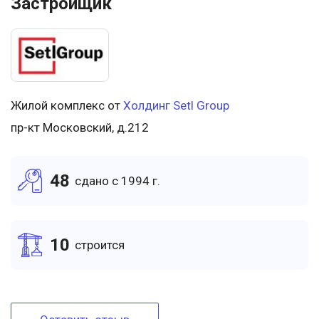
Застройщик
Жилой комплекс от
Холдинг Setl Group
пр-кт Московский, д.212
48
cдано c 1994 г.
10
cтроится