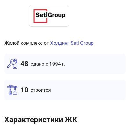
Жилой комплекс от
Холдинг Setl Group
48
cдано c 1994 г.
10
cтроится
Характеристики ЖК