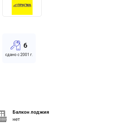
6
cдано c 2001 г.
Балкон лоджия
нет