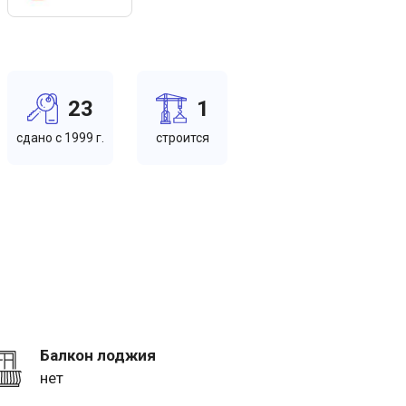
23
1
cдано c 1999 г.
cтроится
Балкон лоджия
нет