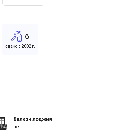
6
cдано c 2002 г.
Балкон лоджия
нет