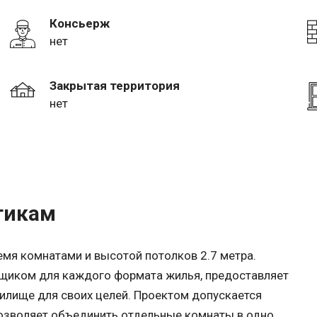
Консьерж
нет
Закрытая территория
нет
тикам
ремя комнатами и высотой потолков 2.7 метра.
йщиком для каждого формата жилья, предоставляет
лище для своих целей. Проектом допускается
озволяет объединить отдельные комнаты в одно