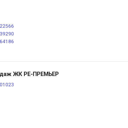
322566
739290
764186
одаж ЖК РЕ-ПРЕМЬЕР
201023