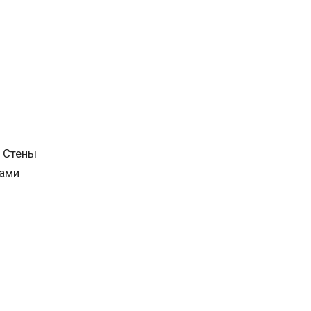
. Стены
ками