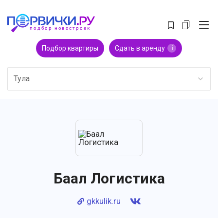
Подбор квартиры
Сдать в аренду
i
Тула
Баал Логистика
gkkulik.ru