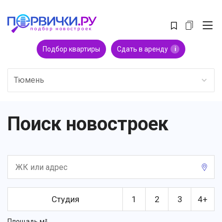
Подбор квартиры
Сдать в аренду
i
Тюмень
Поиск новостроек
Студия
1
2
3
4+
Площадь м²