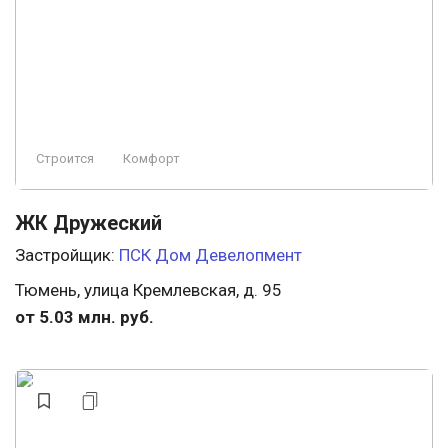
Свободная планировка
Охрана
Бизнес
Консьерж
Ландшафтный дизайн
Премиум
Элитный
Заморожен
Строится
Комфорт
Пляж
ЖК Дружеский
Застройщик:
ПСК Дом Девелопмент
Тюмень, улица Кремлевская, д. 95
от 5.03 млн. руб.