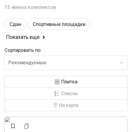
15 жилых комплексов
Сдан
Спортивные площадки
Показать еще
Балкон или лоджия
Детские площадки
Сортировать по
Магазины
Комфорт
Эконом
Рекомендуемые
У воды
Школа
Рядом с парком
Плитка
Детский садик
Закрытая территория
Список
Видеонаблюдение
Панорамные окна
На карте
Строится
У леса
Аптеки
Строится, есть сданные