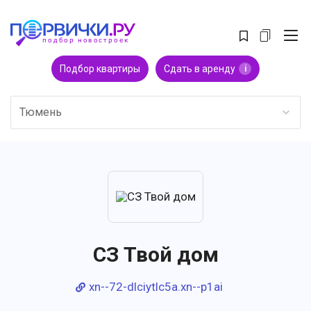
Подбор квартиры
Сдать в аренду
i
Тюмень
СЗ Твой дом
xn--72-dlciytlc5a.xn--p1ai