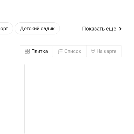
орт
Детский садик
Показать еще
Консьерж
Строится
Плитка
Список
На карте
ная планировка