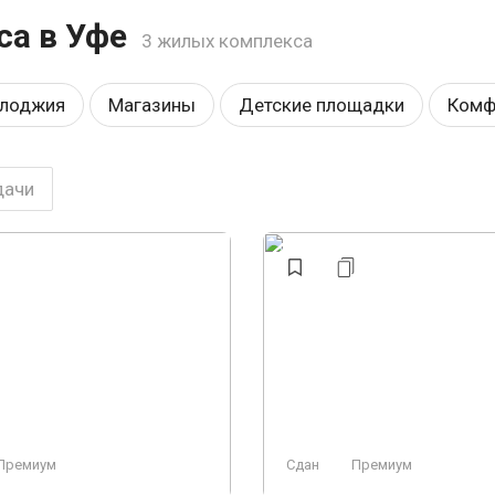
са в Уфе
3 жилых комплекса
 лоджия
Магазины
Детские площадки
Комф
еонаблюдение
У воды
Закрытая территория
дачи
окна
Охрана
Строится, есть сданные
Свобод
иум
Элитный
Пляж
Премиум
Сдан
Премиум