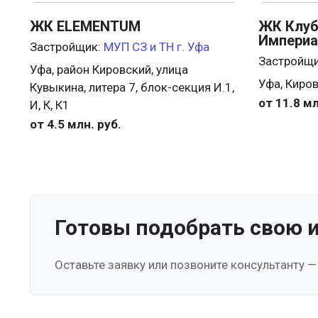
ЖК ELEMENTUM
ЖК Клуб
Империа
Застройщик:
МУП СЗ и ТН г. Уфа
Застройщ
Уфа, район Кировский, улица
Уфа, Киров
Кувыкина, литера 7, блок-секция И.1,
от 11.8 мл
И, К, К1
от 4.5 млн. руб.
Готовы подобрать свою 
Оставьте заявку или позвоните консультанту —