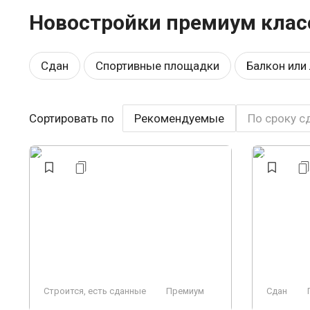
Новостройки премиум клас
Сдан
Спортивные площадки
Балкон или
Эконом
Школа
Рядом с парком
Вид
Сортировать по
Рекомендуемые
По сроку с
У леса
Бизнес
Аптеки
Панорамные 
Заморожен
Ландшафтный дизайн
Прем
Строится, есть сданные
Премиум
Сдан