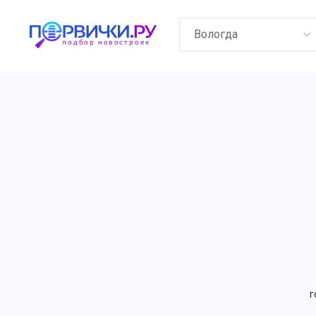
Вологда
г