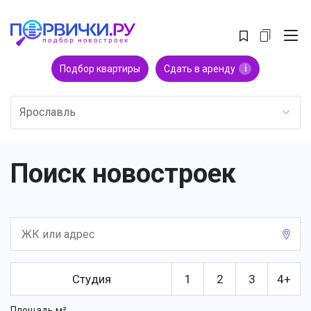
Подбор квартиры
Сдать в аренду
i
Ярославль
Поиск новостроек
Студия
1
2
3
4+
Площадь м²