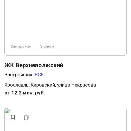
Свободная планировка
Заморожен
Охрана
Бизнес
Ландшафтный дизайн
Консьерж
Элитный
Премиум
Заморожен
Эконом
ЖК Верхневолжский
Застройщик:
ВСК
Ярославль, Кировский, улица Некрасова
от 12.2 млн. руб.