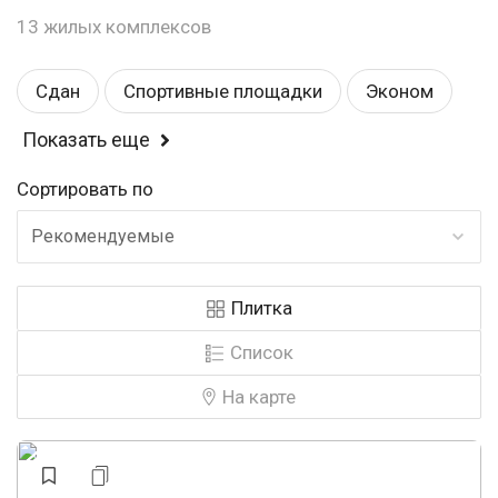
13 жилых комплексов
Сдан
Спортивные площадки
Эконом
Показать еще
Балкон или лоджия
Магазины
Сортировать по
Детские площадки
Комфорт
Рекомендуемые
Детский садик
Школа
У воды
Плитка
Панорамные окна
Рядом с парком
Список
Строится
У леса
Закрытая территория
На карте
Аптеки
Видеонаблюдение
Строится, есть сданные