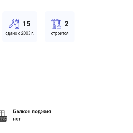
15
2
cдано c 2003 г.
cтроится
Балкон лоджия
нет