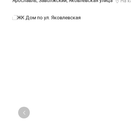
Ярославль, Заволжский, Яковлевская улица
На к