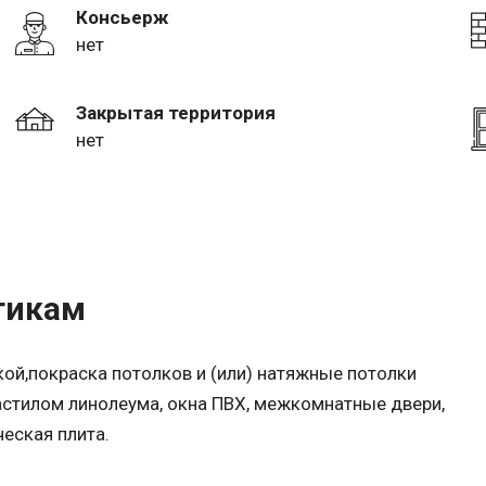
Консьерж
нет
Закрытая территория
нет
тикам
кой,покраска потолков и (или) натяжные потолки
астилом линолеума, окна ПВХ, межкомнатные двери,
ческая плита.