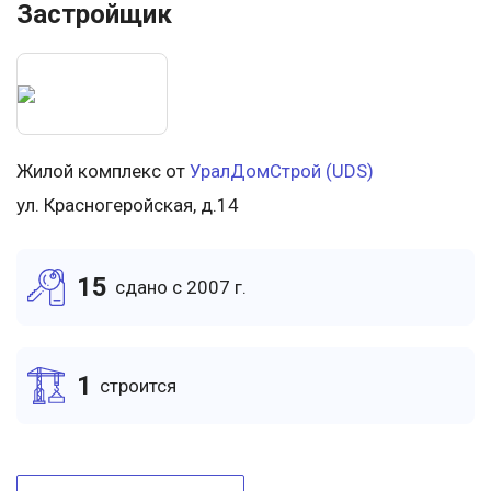
Застройщик
Жилой комплекс от
УралДомСтрой (UDS)
ул. Красногеройская, д.14
15
cдано c 2007 г.
1
cтроится