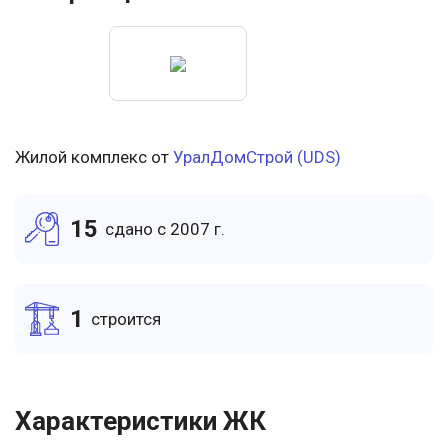
Жилой комплекс от
УралДомСтрой (UDS)
15
cдано c 2007 г.
1
cтроится
Характеристики ЖК