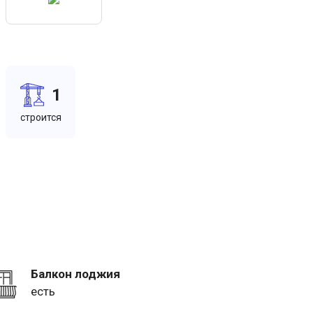
1
cтроится
Балкон лоджия
есть