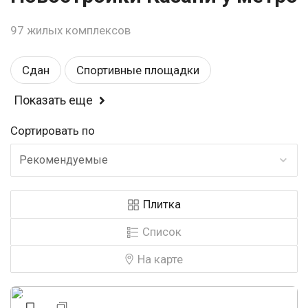
97 жилых комплексов
Сдан
Спортивные площадки
Показать еще
Балкон или лоджия
Детские площадки
Сортировать по
Магазины
Комфорт
Детский садик
Рекомендуемые
Школа
Закрытая территория
Эконом
Плитка
Рядом с парком
Возле метро
У воды
Список
Панорамные окна
Строится
На карте
Видеонаблюдение
Бизнес
У леса