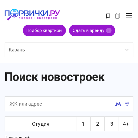
Подбор квартиры
Сдать в аренду
i
Казань
Поиск новостроек
Студия
1
2
3
4+
Площадь м²