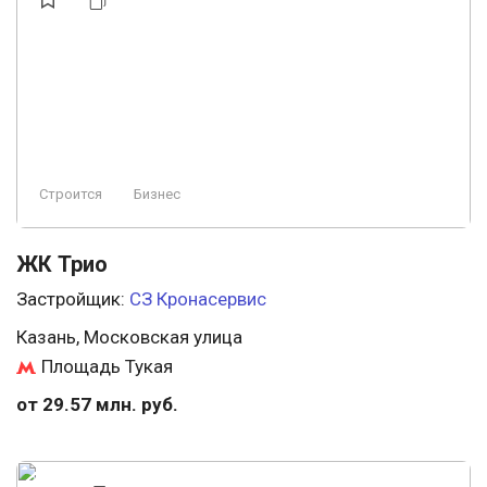
Аптеки
Свободная планировка
Охрана
Строится, есть сданные
Консьерж
Ландшафтный дизайн
Элитный
Премиум
Заморожен
Пляж
Строится
Бизнес
ЖК Трио
Застройщик:
СЗ Кронасервис
Казань, Московская улица
Площадь Тукая
от 29.57 млн. руб.