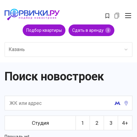
Подбор квартиры
Сдать в аренду
i
Казань
Поиск новостроек
Студия
1
2
3
4+
Площадь м²