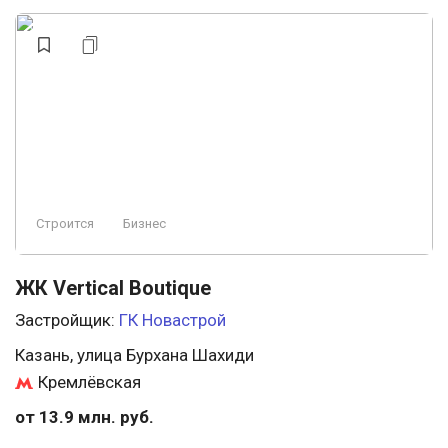
Видеонаблюдение
Бизнес
У леса
Аптеки
Свободная планировка
Охрана
Строится, есть сданные
Консьерж
Ландшафтный дизайн
Элитный
Премиум
Заморожен
Пляж
Строится
Бизнес
ЖК Vertical Boutique
Застройщик:
ГК Новастрой
Казань, улица Бурхана Шахиди
Кремлёвская
от 13.9 млн. руб.