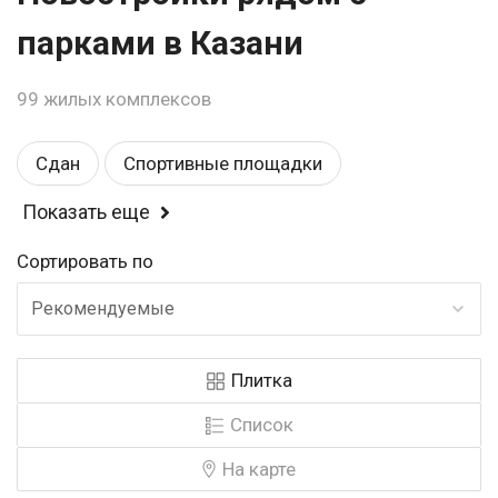
парками в Казани
99 жилых комплексов
Сдан
Спортивные площадки
Показать еще
Балкон или лоджия
Детские площадки
Сортировать по
Магазины
Комфорт
Детский садик
Рекомендуемые
Школа
Закрытая территория
Эконом
Плитка
Рядом с парком
Возле метро
У воды
Список
Панорамные окна
Строится
На карте