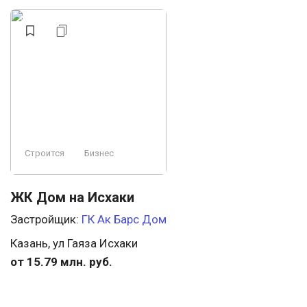
Видеонаблюдение
Бизнес
У леса
Аптеки
Свободная планировка
Охрана
Строится, есть сданные
Консьерж
Ландшафтный дизайн
Элитный
Премиум
Заморожен
Пляж
Строится
Бизнес
ЖК Дом на Исхаки
Застройщик:
ГК Ак Барс Дом
Казань, ул Гаяза Исхаки
от 15.79 млн. руб.