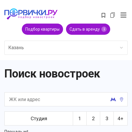
Подбор квартиры
Сдать в аренду
i
Казань
Поиск новостроек
Студия
1
2
3
4+
Площадь м²