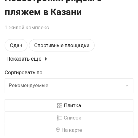
пляжем в Казани
1 жилой комплекс
Сдан
Спортивные площадки
Показать еще
Балкон или лоджия
Детские площадки
Сортировать по
Магазины
Комфорт
Детский садик
Рекомендуемые
Школа
Закрытая территория
Эконом
Плитка
Рядом с парком
Возле метро
У воды
Список
Панорамные окна
Строится
На карте