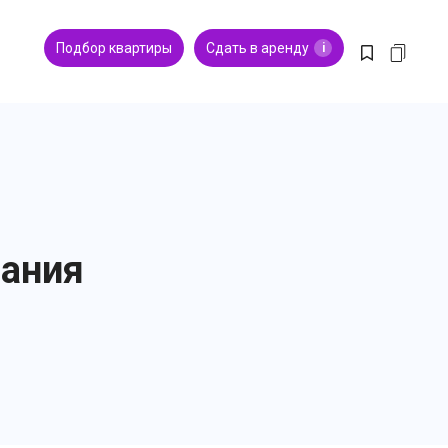
Подбор квартиры
Сдать в аренду
i
пания