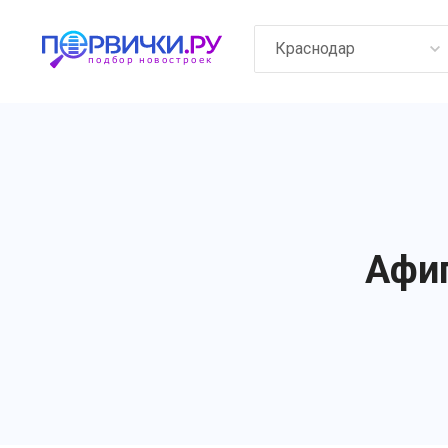
Краснодар
Афип