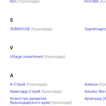
RDC
RODINA
(Краснодар)
(Кр
S
SUNHOUSE
Supremagr
(Краснодар)
V
Village Investment
(Краснодар)
А
А-Строй
Алекон
(Краснодар)
(Кр
Авангард-Строй
Альянс Вег
(Краснодар)
Агентство развития
Архиград (
Краснодарского края
(Краснодар)