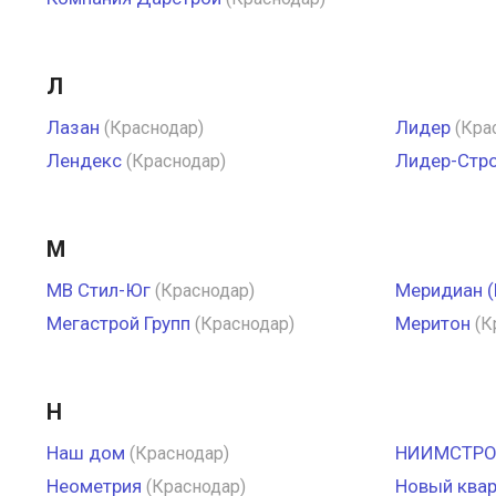
Л
Лазан
Лидер
(Краснодар)
(Кра
Лендекс
Лидер-Стро
(Краснодар)
М
МВ Стил-Юг
Меридиан (
(Краснодар)
Мегастрой Групп
Меритон
(Краснодар)
(К
Н
Наш дом
НИИМСТР
(Краснодар)
Неометрия
Новый квар
(Краснодар)