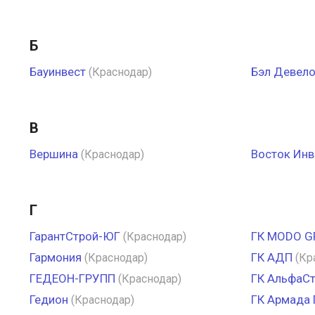
Б
Бауинвест
Бэл Девел
(Краснодар)
В
Вершина
Восток Инв
(Краснодар)
Г
ГарантСтрой-ЮГ
ГК MODO G
(Краснодар)
Гармония
ГК АДП
(Краснодар)
(Кр
ГЕДЕОН-ГРУПП
ГК АльфаС
(Краснодар)
Гедион
ГК Армада 
(Краснодар)