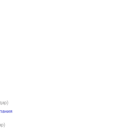
дар)
пания
ар)