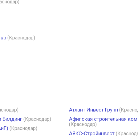
аснодар)
oup
(Краснодар)
Атлант Инвест Групп
аснодар)
(Красно
а Билдинг
Афипская строительная ком
(Краснодар)
(Краснодар)
АиГ)
(Краснодар)
АЯКС-Стройинвест
(Краснод