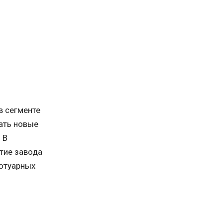
в сегменте
ать новые
 В
тие завода
ротуарных