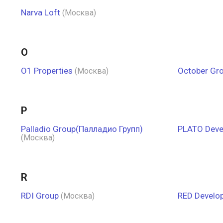
Narva Loft
(Москва)
O
O1 Properties
October Gr
(Москва)
P
Palladio Group(Палладио Групп)
PLATO Deve
(Москва)
R
RDI Group
RED Develo
(Москва)