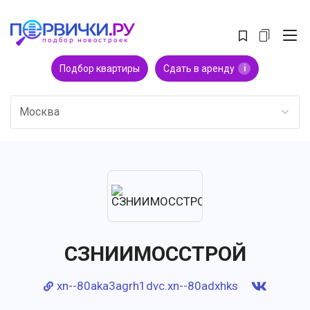
Подбор квартиры
Сдать в аренду
i
Москва
СЗНИИМОССТРОЙ
xn--80aka3agrh1dvc.xn--80adxhks