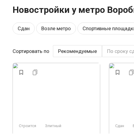
Новостройки у метро Вороб
Сдан
Возле метро
Спортивные площадк
Рядом с парком
Детский садик
Закрыта
Сортировать по
Рекомендуемые
По сроку с
Консьерж
Свободная планировка
Охран
Ландшафтный дизайн
Строится, есть сданн
Строится
Элитный
Сдан