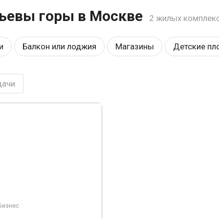
ьевы горы в Москве
2 жилых комплек
и
Балкон или лоджия
Магазины
Детские пл
я территория
У воды
Видеонаблюдение
Па
дачи
а
Премиум
Строится
Аптеки
У леса
ые
Элитный
Заморожен
Проект
Пляж
Бизнес