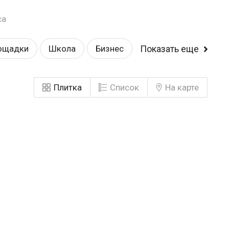
са
ощадки
Школа
Бизнес
Показать еще
норамные окна
Комфорт
Плитка
Список
На карте
Эконом