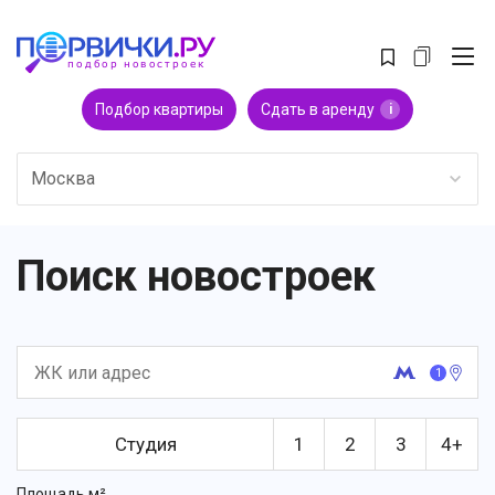
Подбор квартиры
Сдать в аренду
i
Москва
Поиск новостроек
1
Студия
1
2
3
4+
Площадь м²