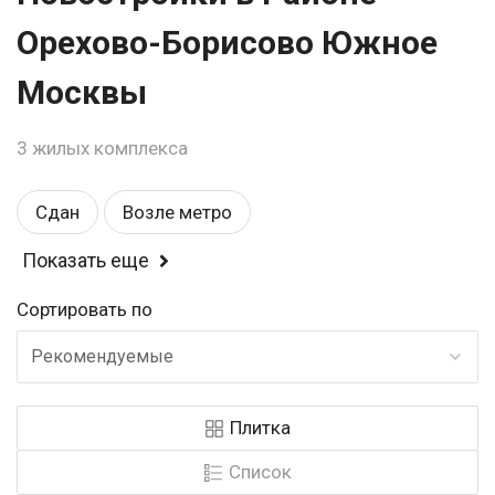
Орехово-Борисово Южное
Москвы
3 жилых комплекса
Сдан
Возле метро
Показать еще
Спортивные площадки
Балкон или лоджия
Сортировать по
Магазины
Детские площадки
Школа
Рекомендуемые
Бизнес
Рядом с парком
Детский садик
Плитка
Закрытая территория
У воды
Список