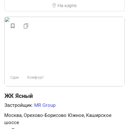
Видеонаблюдение
Панорамные окна
На карте
Комфорт
Консьерж
Свободная планировка
Охрана
Премиум
Строится
Аптеки
У леса
Эконом
Ландшафтный дизайн
Строится, есть сданные
Элитный
Сдан
Комфорт
Заморожен
Проект
Пляж
ЖК Ясный
Застройщик:
MR Group
Москва, Орехово-Борисово Южное, Каширское
шоссе