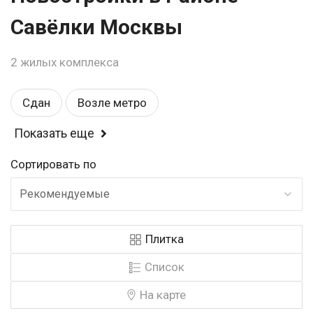
Савёлки Москвы
2 жилых комплекса
Сдан
Возле метро
Показать еще
Спортивные площадки
Балкон или лоджия
Сортировать по
Магазины
Детские площадки
Школа
Рекомендуемые
Бизнес
Рядом с парком
Детский садик
Плитка
Закрытая территория
У воды
Список
Видеонаблюдение
Панорамные окна
На карте