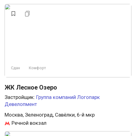
Комфорт
Консьерж
Свободная планировка
Охрана
Премиум
Строится
Аптеки
У леса
Эконом
Ландшафтный дизайн
Строится, есть сданные
Элитный
Сдан
Комфорт
Заморожен
Проект
Пляж
ЖК Лесное Озеро
Застройщик:
Группа компаний Логопарк
Девелопмент
Москва, Зеленоград, Савёлки, 6-й мкр
Речной вокзал