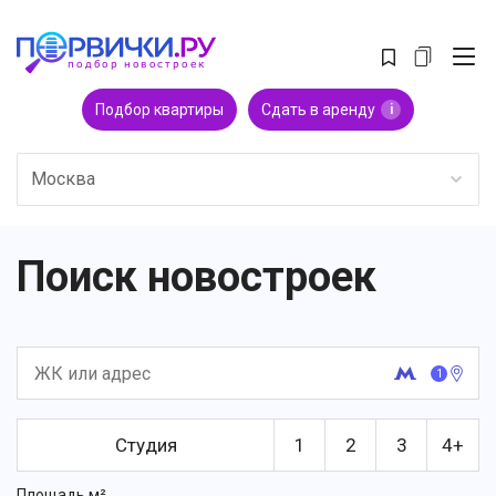
Подбор квартиры
Сдать в аренду
i
Москва
Поиск новостроек
1
Студия
1
2
3
4+
Площадь м²