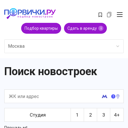
Подбор квартиры
Сдать в аренду
i
Москва
Поиск новостроек
1
Студия
1
2
3
4+
Площадь м²