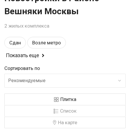
Вешняки Москвы
2 жилых комплекса
Сдан
Возле метро
Показать еще
Спортивные площадки
Балкон или лоджия
Сортировать по
Магазины
Детские площадки
Школа
Рекомендуемые
Бизнес
Рядом с парком
Детский садик
Плитка
Закрытая территория
У воды
Список
Видеонаблюдение
Панорамные окна
На карте