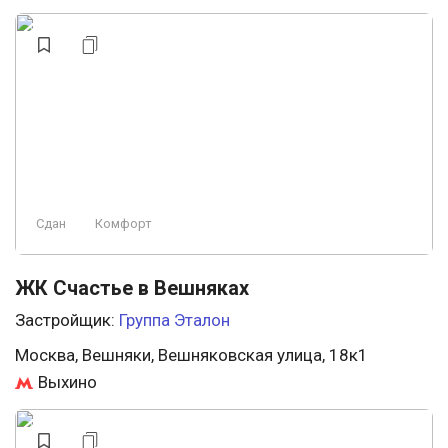
Комфорт
Консьерж
Свободная планировка
Охрана
Премиум
Строится
Аптеки
У леса
Эконом
Ландшафтный дизайн
Строится, есть сданные
Элитный
Сдан
Комфорт
Заморожен
Проект
Пляж
ЖК Счастье в Вешняках
Застройщик:
Группа Эталон
Москва, Вешняки, Вешняковская улица, 18к1
Выхино