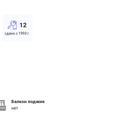
12
cдано c 1993 г.
Балкон лоджия
нет