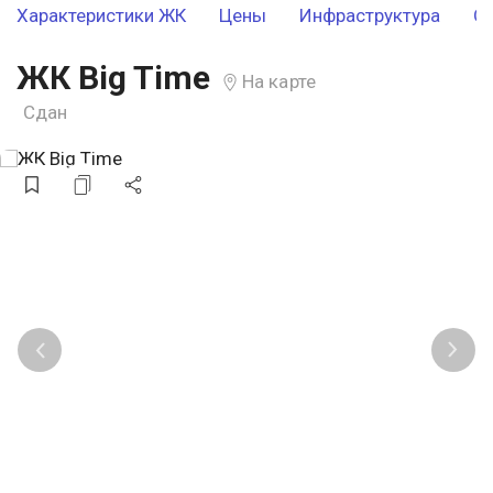
Характеристики ЖК
Цены
Инфраструктура
О
ЖК Big Time
На карте
Сдан